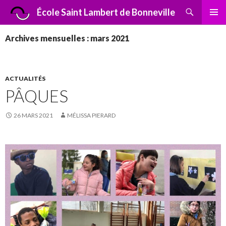
Recherche
École Saint Lambert de Bonneville
ALLER
MENU
AU
PRINCI
Archives mensuelles : mars 2021
CONTENU
ACTUALITÉS
PÂQUES
26 MARS 2021
MÉLISSA PIERARD