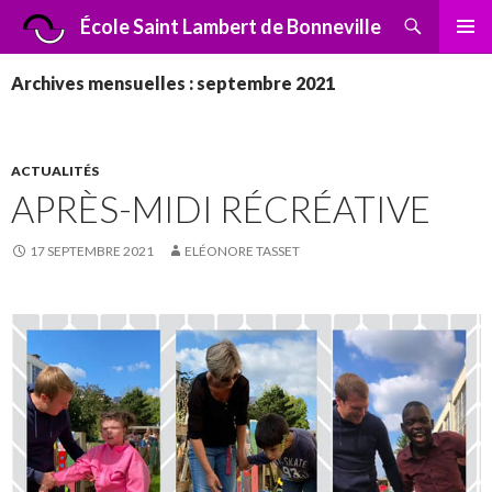
Recherche
École Saint Lambert de Bonneville
ALLER
MENU
AU
PRINCI
Archives mensuelles : septembre 2021
CONTENU
ACTUALITÉS
APRÈS-MIDI RÉCRÉATIVE
17 SEPTEMBRE 2021
ELÉONORE TASSET