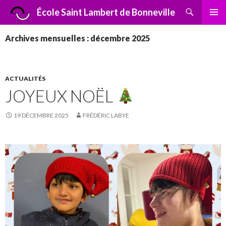
Recherche
École Saint Lambert de Bonneville
ALLER
MENU
AU
PRINCI
Archives mensuelles : décembre 2025
CONTENU
ACTUALITÉS
JOYEUX NOËL
19 DÉCEMBRE 2025
FRÉDÉRIC LABYE