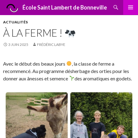
Recherche
École Saint Lambert de Bonneville
ALLER
MENU
AU
PRINCI
ACTUALITÉS
CONTENU
À LA FERME !
3 JUIN 2025
FRÉDÉRIC LABYE
Avec le début des beaux jours
, la classe de ferme a
recommencé. Au programme désherbage des orties pour les
donner aux ânesses et semence
des aromatiques en godets.