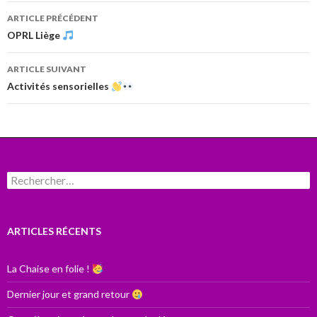
Navigation
ARTICLE PRÉCÉDENT
des
OPRL Liège
articles
ARTICLE SUIVANT
Activités sensorielles
Rechercher :
ARTICLES RÉCENTS
La Chaise en folie !
Dernier jour et grand retour