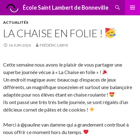
Recherche
École Saint Lambert de Bonneville
ALLER
MENU
AU
PRINCI
ACTUALITÉS
CONTENU
LA CHAISE EN FOLIE !
16 JUIN 2026
FRÉDÉRIC LABYE
Cette semaine nous avons le plaisir de vous partager une
superbe journée vécue à « La Chaise en folie » !
Un endroit magique avec beaucoup d’espaces de jeux
différents, un magnifique snoezelen et surtout une balançoire
adaptée pour nos élèves étant en chaise roulante !
Ils ont passé une très très belle journée, se sont régalés d’un
délicieux cornet de pâtes et de cookies !
Merci à @pauline van damme qui a grandement contribué à
nous offrir ce moment hors du temps.