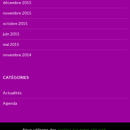
décembre 2015
novembre 2015
octobre 2015
juin 2015
mai 2015
novembre 2014
CATÉGORIES
Actualités
Agenda
Nous utilisons des
cookies sur notre site web
.
Route d’Anton 302
—
5300
Bonneville (Andenne)