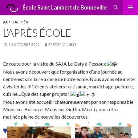
Recherche
École Saint Lambert de Bonneville
ALLER
MENU
AU
PRINCI
ACTUALITÉS
CONTENU
L’APRÈS ÉCOLE
10 OCTOBRE 2022
FRÉDÉRIC LABYE
En route pour la visite du SAJA Le Gaty à Pessoux
Nous avons découvert que l’organisation d’une journée au
centre est similaire à celle de notre école. Nous avons été invité
à visiter les différents ateliers : artisanat, maraîchage, peinture,
cuisine…Que des super projets !
Nous avons été accueilli chaleureusement par son responsable
Monsieur Borlon et Monsieur Goffin. Merci pour cette
matinée pleine de nouvelles découvertes.