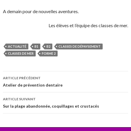
A demain pour de nouvelles aventures.
Les élèves et l’équipe des classes de mer.
ACTUALITÉ
B1
B2
CLASSES DE DÉPAYSEMENT
CLASSES DE MER
FORME 2
Navigation
ARTICLE PRÉCÉDENT
des
Atelier de prévention dentaire
articles
ARTICLE SUIVANT
Sur la plage abandonnée, coquillages et crustacés