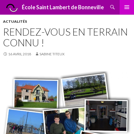
Recherche
École Saint Lambert de Bonneville
ALLER
MENU
AU
PRINCI
ACTUALITÉS
CONTENU
RENDEZ-VOUS EN TERRAIN
CONNU !
16 AVRIL 2018
SABINE TITEUX