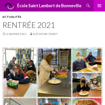
Recherche
École Saint Lambert de Bonneville
ALLER
MENU
AU
PRINCI
ACTUALITÉS
CONTENU
RENTRÉE 2021
6 JANVIER 2021
ELÉONORE TASSET