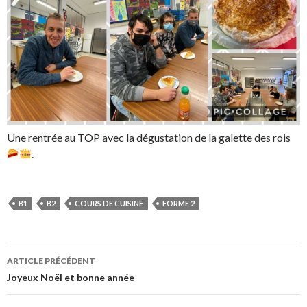
Une rentrée au TOP avec la dégustation de la galette des rois
.
B1
B2
COURS DE CUISINE
FORME 2
Navigation
ARTICLE PRÉCÉDENT
des
Joyeux Noël et bonne année
articles