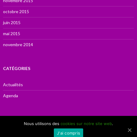
novembre 2015
octobre 2015
juin 2015
mai 2015
novembre 2014
CATÉGORIES
Actualités
Agenda
Route d’Anton 302
—
5300
Bonneville (Andenne)
Nous utilisons des
cookies sur notre site web
.
J'ai compris
Vie privée