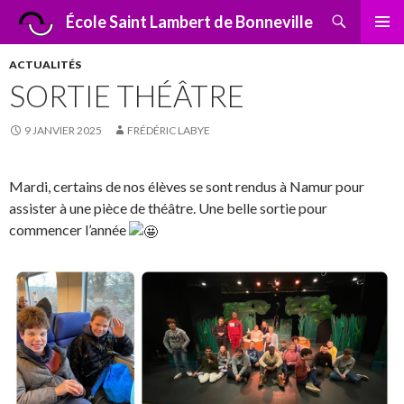
Recherche
École Saint Lambert de Bonneville
ALLER
MENU
AU
PRINCI
ACTUALITÉS
CONTENU
SORTIE THÉÂTRE
9 JANVIER 2025
FRÉDÉRIC LABYE
Mardi, certains de nos élèves se sont rendus à Namur pour
assister à une pièce de théâtre. Une belle sortie pour
commencer l’année