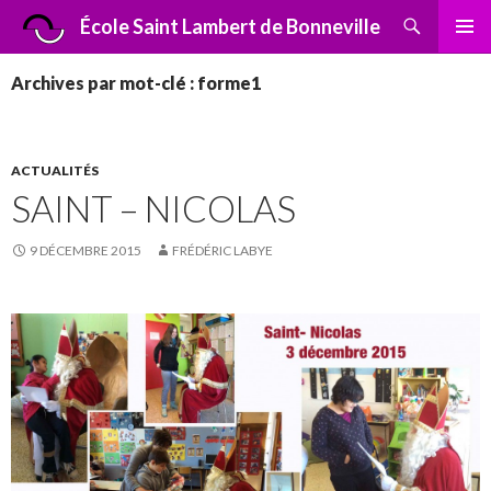
Recherche
École Saint Lambert de Bonneville
ALLER
MENU
AU
PRINCI
Archives par mot-clé : forme1
CONTENU
ACTUALITÉS
SAINT – NICOLAS
9 DÉCEMBRE 2015
FRÉDÉRIC LABYE