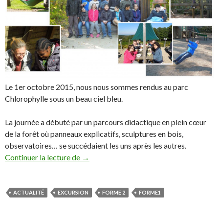
Le 1er octobre 2015, nous nous sommes rendus au parc
Chlorophylle sous un beau ciel bleu.
La journée a débuté par un parcours didactique en plein cœur
de la forêt où panneaux explicatifs, sculptures en bois,
observatoires… se succédaient les uns après les autres.
Une journée au parc Chlorophylle
Continuer la lecture de
→
ACTUALITÉ
EXCURSION
FORME 2
FORME1