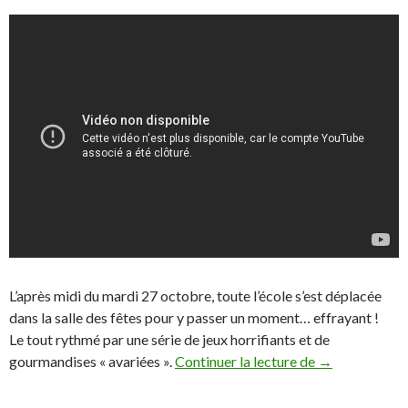
L’après midi du mardi 27 octobre, toute l’école s’est déplacée
dans la salle des fêtes pour y passer un moment… effrayant !
Le tout rythmé par une série de jeux horrifiants et de
Halloween
gourmandises « avariées ».
Continuer la lecture de
→