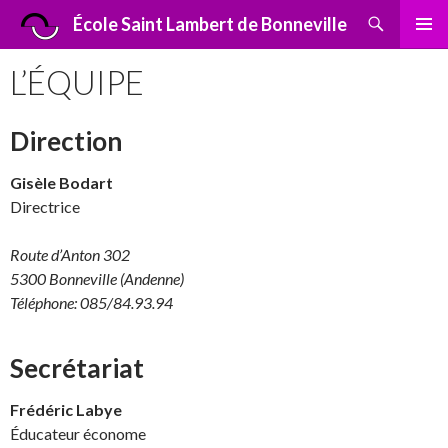
Recherche
École Saint Lambert de Bonneville
ALLER
MENU
AU
L’ÉQUIPE
PRINCI
CONTENU
Direction
Gisèle Bodart
Directrice
Route d’Anton 302
5300 Bonneville (Andenne)
Téléphone: 085/84.93.94
Secrétariat
Frédéric Labye
Éducateur économe