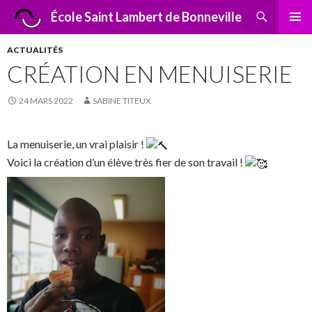
Recherche
École Saint Lambert de Bonneville
ALLER
MENU
AU
PRINCI
ACTUALITÉS
CONTENU
CRÉATION EN MENUISERIE
24 MARS 2022
SABINE TITEUX
La menuiserie, un vrai plaisir !
Voici la création d’un élève très fier de son travail !