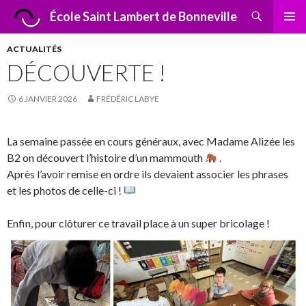
Recherche
École Saint Lambert de Bonneville
ALLER
MENU
AU
PRINCI
ACTUALITÉS
CONTENU
DÉCOUVERTE !
6 JANVIER 2026
FRÉDÉRIC LABYE
La semaine passée en cours généraux, avec Madame Alizée les
B2 on découvert l’histoire d’un mammouth
.
Après l’avoir remise en ordre ils devaient associer les phrases
et les photos de celle-ci !
Enfin, pour clôturer ce travail place à un super bricolage !