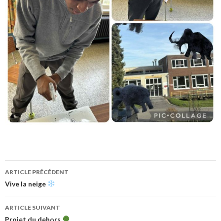
Navigation
ARTICLE PRÉCÉDENT
des
Vive la neige
articles
ARTICLE SUIVANT
Projet du dehors