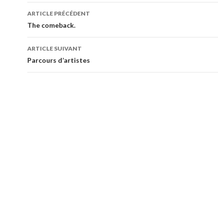
Navigation
ARTICLE PRÉCÉDENT
des
The comeback.
articles
ARTICLE SUIVANT
Parcours d’artistes