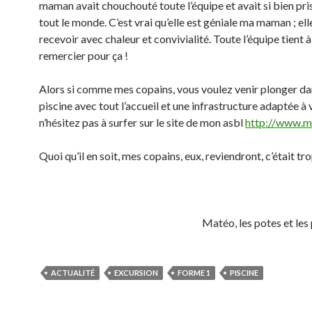
maman avait chouchouté toute l’équipe et avait si bien pri
tout le monde. C’est vrai qu’elle est géniale ma maman ; ell
recevoir avec chaleur et convivialité. Toute l’équipe tient à
remercier pour ça !
Alors si comme mes copains, vous voulez venir plonger d
piscine avec tout l’accueil et une infrastructure adaptée à 
n’hésitez pas à surfer sur le site de mon asbl
http://www.m
Quoi qu’il en soit, mes copains, eux, reviendront, c’était tr
Matéo, les potes et les
ACTUALITÉ
EXCURSION
FORME 1
PISCINE