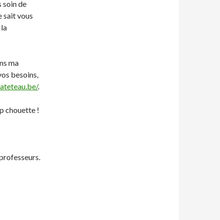
s soin de
e sait vous
 la
ans ma
vos besoins,
ateteau.be/
.
op chouette !
 professeurs.