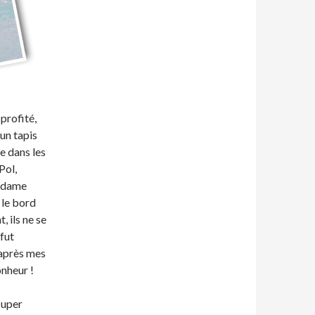
profité,
un tapis
ée dans les
Pol,
madame
 le bord
, ils ne se
fut
r après mes
onheur !
super