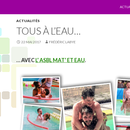
ALLER
ACTUA
ACTUALITÉS
TOUS À L’EAU…
22 MAI 2017
FRÉDÉRIC LABYE
… AVEC
L’ ASBL MAT’ ET EAU
.