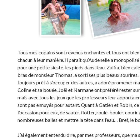
Tous mes copains sont revenus enchantés et tous ont bien 
chacun à leur manière. Il paraît qu’Audenelle a monopolisé 
pour une petite sieste, les pieds dans l’eau. Zulfia, bien cal
bras de monsieur Thomas, a sorti ses plus beaux sourires. 
toujours prêt à s’occuper des autres, a adoré promener 
Coline et sa bouée. Joël et Narmane ont préféré rester sur
mais avec tous les jeux que les professeurs leur apportaient
sont pas ennuyés pour autant. Quant à Gatien et Robin, ce 
l’occasion pour eux, de sauter, flotter, roule-bouler, couri
nombreuses balles et mettre la tête dans l’eau… Bref, le b
J’ai également entendu dire, par mes professeurs, que ma 